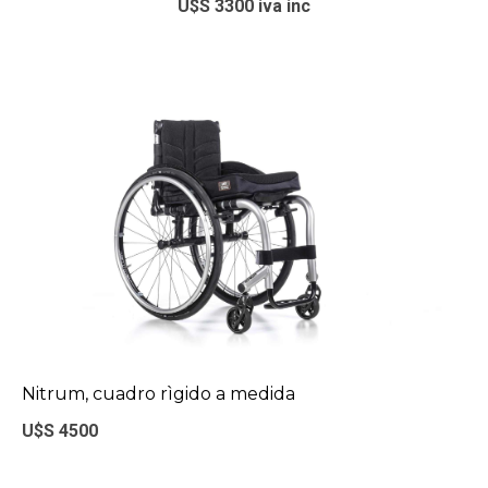
U$S 3300 iva inc
Nitrum, cuadro rìgido a medida
U$S 4500