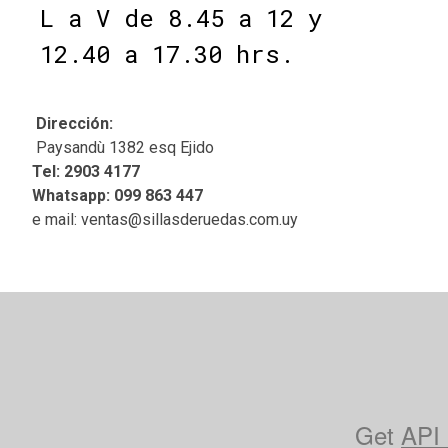
L a V de 8.45 a 12 y
12.40 a 17.30 hrs.
Dirección:
Paysandù 1382 esq Ejido
Tel: 2903 4177
Whatsapp: 099 863 447
e mail: ventas@sillasderuedas.com.uy
Get
API 