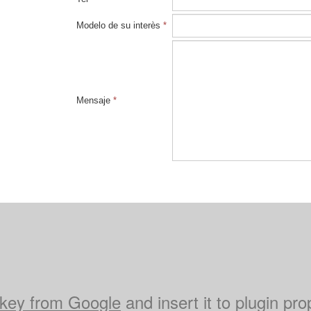
Modelo de su interès
*
Mensaje
*
key from Google
and insert it to plugin pro