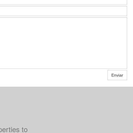
Enviar
perties to